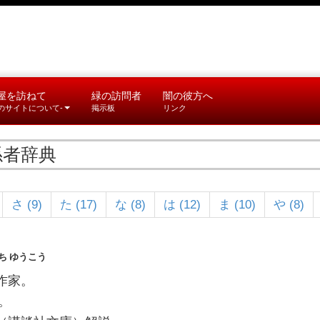
屋を訪ねて
緑の訪問者
闇の彼方へ
このサイトについて-
掲示板
リンク
係者辞典
さ (9)
た (17)
な (8)
は (12)
ま (10)
や (8)
ち ゆうこう
作家。
。