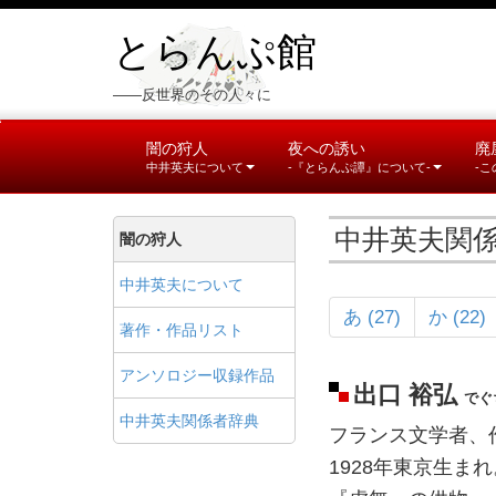
とらんぷ館
――反世界のその人々に
闇の狩人
夜への誘い
廃
中井英夫について
-『とらんぷ譚』について-
-
中井英夫関
闇の狩人
中井英夫について
あ (27)
か (22)
著作・作品リスト
アンソロジー収録作品
出口 裕弘
でぐ
中井英夫関係者辞典
フランス文学者、
1928年東京生まれ