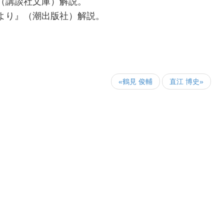
（講談社文庫）解説。
より』（潮出版社）解説。
«鶴見 俊輔
直江 博史»