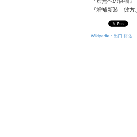
『虚無への供物』
『増補新装 彼方
Wikipedia：出口 裕弘