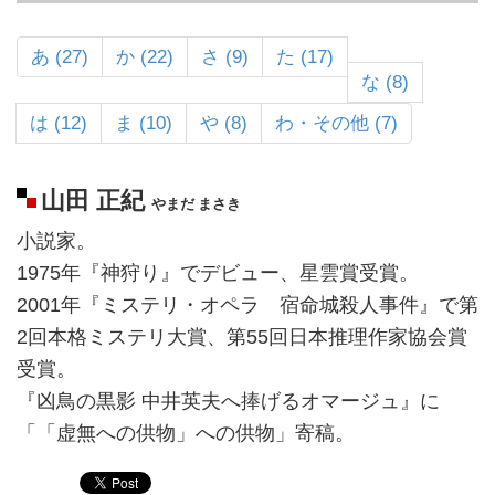
あ (27)
か (22)
さ (9)
た (17)
な (8)
は (12)
ま (10)
や (8)
わ・その他 (7)
山田 正紀
やまだ まさき
小説家。
1975年『神狩り』でデビュー、星雲賞受賞。
2001年『ミステリ・オペラ 宿命城殺人事件』で第
2回本格ミステリ大賞、第55回日本推理作家協会賞
受賞。
『凶鳥の黒影 中井英夫へ捧げるオマージュ』に
「「虚無への供物」への供物」寄稿。