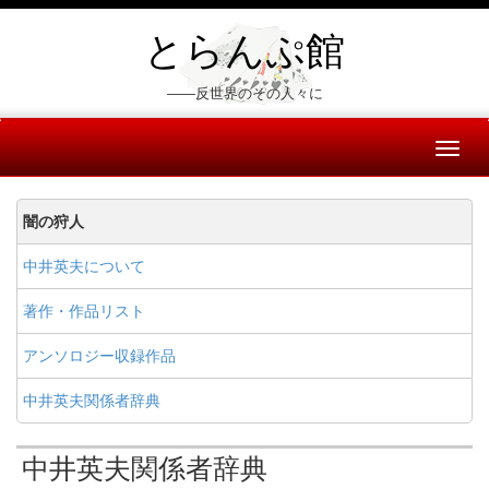
とらんぷ館
――反世界のその人々に
Toggl
naviga
闇の狩人
中井英夫について
著作・作品リスト
アンソロジー収録作品
中井英夫関係者辞典
中井英夫関係者辞典