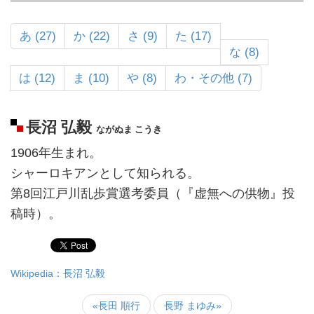
あ (27)
か (22)
さ (9)
た (17)
な (8)
は (12)
ま (10)
や (8)
わ・その他 (7)
長沼 弘毅
ながぬま こうき
1906年生まれ。
シャーロキアンとして知られる。
第8回江戸川乱歩賞選考委員（『虚無への供物』投
稿時）。
Wikipedia：長沼 弘毅
«長田 順行
長野 まゆみ»