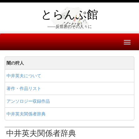
とらんぷ館
――反世界のその人々に
Toggl
naviga
闇の狩人
中井英夫について
著作・作品リスト
アンソロジー収録作品
中井英夫関係者辞典
中井英夫関係者辞典