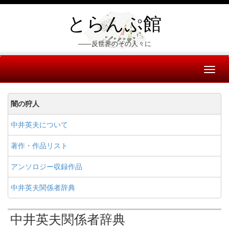
とらんぷ館
――反世界のその人々に
Toggl
naviga
闇の狩人
中井英夫について
著作・作品リスト
アンソロジー収録作品
中井英夫関係者辞典
中井英夫関係者辞典