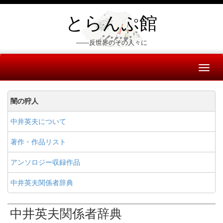
とらんぷ館
――反世界のその人々に
Toggl
naviga
闇の狩人
中井英夫について
著作・作品リスト
アンソロジー収録作品
中井英夫関係者辞典
中井英夫関係者辞典