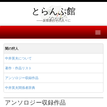
とらんぷ館
――反世界のその人々に
Toggl
naviga
闇の狩人
中井英夫について
著作・作品リスト
アンソロジー収録作品
中井英夫関係者辞典
アンソロジー収録作品