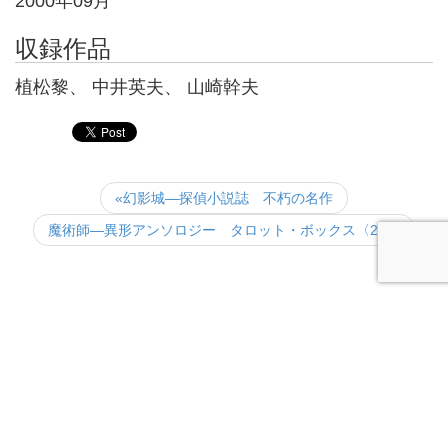
2000年09月
収録作品
植松黎、 中井英夫、 山崎幹夫
«幻影城―探偵小説誌 不朽の名作
魔術師―異形アンソロジー タロット・ボックス〈2〉»
(c) KUSE Itsuki.All rights reserved.