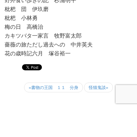
野外食い歩きの記 杉浦明平
枇杷 団 伊玖磨
枇杷 小林勇
梅の日 高橋治
カキツバタ一家言 牧野富太郎
薔薇の旅ただし過去への 中井英夫
花の歳時記六月 塚谷裕一
«書物の王国 １１ 分身
怪猫鬼談»