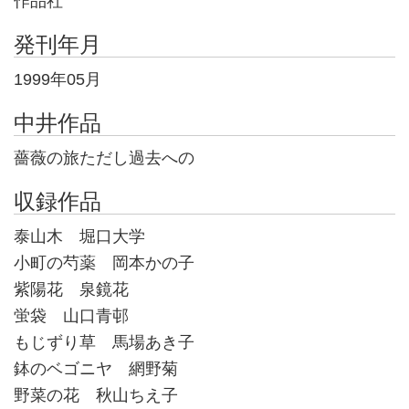
作品社
発刊年月
1999年05月
中井作品
薔薇の旅ただし過去への
収録作品
泰山木 堀口大学
小町の芍薬 岡本かの子
紫陽花 泉鏡花
蛍袋 山口青邨
もじずり草 馬場あき子
鉢のベゴニヤ 網野菊
野菜の花 秋山ちえ子