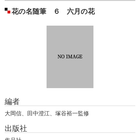
花の名随筆 ６ 六月の花
編者
大岡信、田中澄江、塚谷裕一監修
出版社