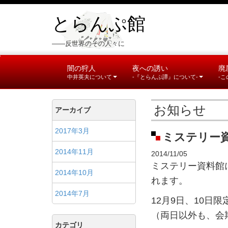
とらんぷ館
――反世界のその人々に
闇の狩人
夜への誘い
廃
中井英夫について
-『とらんぷ譚』について-
-
お知らせ
アーカイブ
2017年3月
ミステリー
2014年11月
2014/11/05
ミステリー資料館に
2014年10月
れます。
2014年7月
12月9日、10
（両日以外も、会
カテゴリ