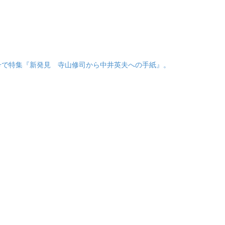
号で特集『新発見 寺山修司から中井英夫への手紙』。