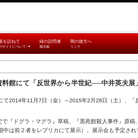
屋を訪ねて
緑の訪問者
闇の彼方へ
このサイトについて-
掲示板
リンク
資料館にて「反世界から半世紀──中井英夫展
て2014年11月7日（金）～2015年2月28日（土）
日限定で『ドグラ・マグラ』草稿、『黒死館殺人事件』原
期中は前２者をレプリカにて展示）。展示会も予定され