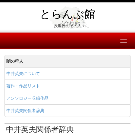
とらんぷ館
――反世界のその人々に
Toggl
naviga
闇の狩人
中井英夫について
著作・作品リスト
アンソロジー収録作品
中井英夫関係者辞典
中井英夫関係者辞典