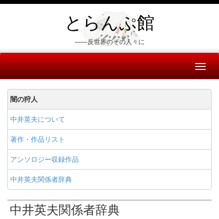
とらんぷ館
――反世界のその人々に
Toggl
naviga
闇の狩人
中井英夫について
著作・作品リスト
アンソロジー収録作品
中井英夫関係者辞典
中井英夫関係者辞典