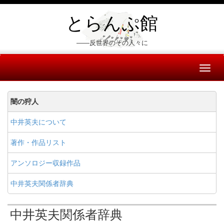
とらんぷ館
――反世界のその人々に
Toggl
naviga
闇の狩人
中井英夫について
著作・作品リスト
アンソロジー収録作品
中井英夫関係者辞典
中井英夫関係者辞典