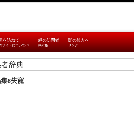
屋を訪ねて
緑の訪問者
闇の彼方へ
このサイトについて-
掲示板
リンク
係者辞典
集8失寵