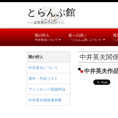
とらんぷ館
――反世界のその人々に
闇の狩人
夜への誘い
廃
中井英夫について
-『とらんぷ譚』について-
-
中井英夫関
闇の狩人
中井英夫について
中井英夫作品
著作・作品リスト
アンソロジー収録作品
中井英夫関係者辞典