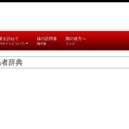
屋を訪ねて
緑の訪問者
闇の彼方へ
このサイトについて-
掲示板
リンク
係者辞典