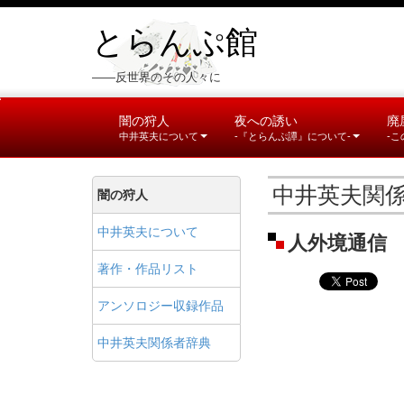
とらんぷ館
――反世界のその人々に
闇の狩人
夜への誘い
廃
中井英夫について
-『とらんぷ譚』について-
-
中井英夫関
闇の狩人
中井英夫について
人外境通信
著作・作品リスト
アンソロジー収録作品
中井英夫関係者辞典