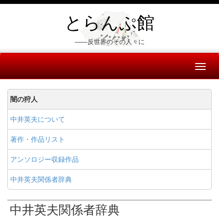
とらんぷ館
――反世界のその人々に
Toggl
naviga
闇の狩人
中井英夫について
著作・作品リスト
アンソロジー収録作品
中井英夫関係者辞典
中井英夫関係者辞典