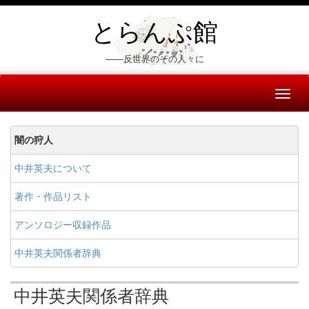
とらんぷ館
――反世界のその人々に
Toggl
naviga
闇の狩人
中井英夫について
著作・作品リスト
アンソロジー収録作品
中井英夫関係者辞典
中井英夫関係者辞典