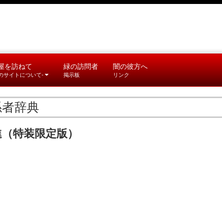
屋を訪ねて
緑の訪問者
闇の彼方へ
このサイトについて-
掲示板
リンク
係者辞典
進（特装限定版）