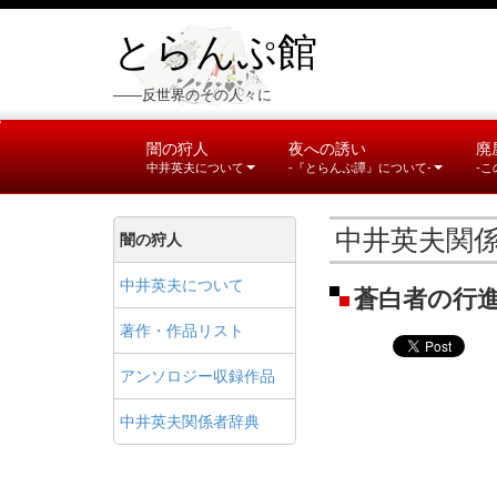
とらんぷ館
――反世界のその人々に
闇の狩人
夜への誘い
廃
中井英夫について
-『とらんぷ譚』について-
-
中井英夫関
闇の狩人
中井英夫について
蒼白者の行
著作・作品リスト
アンソロジー収録作品
中井英夫関係者辞典