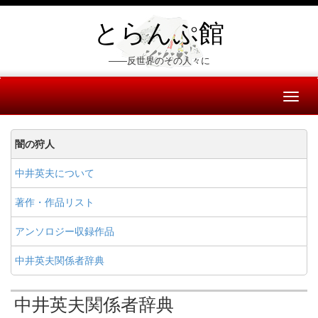
とらんぷ館
――反世界のその人々に
Toggl
naviga
闇の狩人
中井英夫について
著作・作品リスト
アンソロジー収録作品
中井英夫関係者辞典
中井英夫関係者辞典