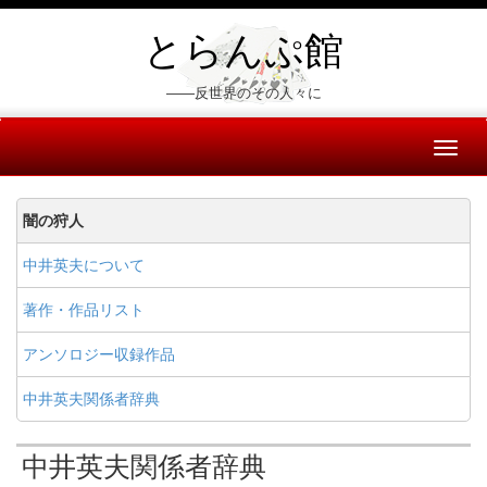
とらんぷ館
――反世界のその人々に
Toggl
naviga
闇の狩人
中井英夫について
著作・作品リスト
アンソロジー収録作品
中井英夫関係者辞典
中井英夫関係者辞典