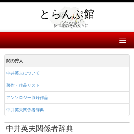
とらんぷ館
――反世界のその人々に
Toggl
naviga
闇の狩人
中井英夫について
著作・作品リスト
アンソロジー収録作品
中井英夫関係者辞典
中井英夫関係者辞典