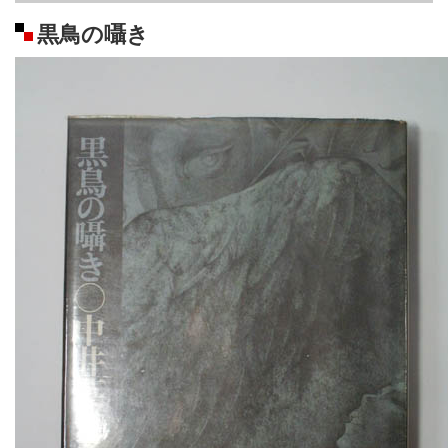
黒鳥の囁き