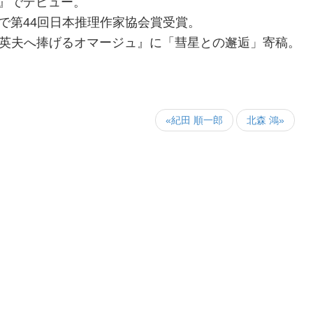
馬』でデビュー。
』で第44回日本推理作家協会賞受賞。
井英夫へ捧げるオマージュ』に「彗星との邂逅」寄稿。
«紀田 順一郎
北森 鴻»