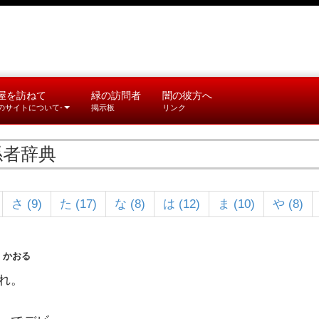
屋を訪ねて
緑の訪問者
闇の彼方へ
このサイトについて-
掲示板
リンク
係者辞典
さ (9)
た (17)
な (8)
は (12)
ま (10)
や (8)
 かおる
まれ。