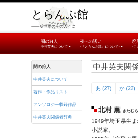
とらんぷ館
――反世界のその人々に
闇の狩人
夜への誘い
廃
中井英夫について
-『とらんぷ譚』について-
-
中井英夫関
闇の狩人
中井英夫について
あ (27)
か (22)
著作・作品リスト
アンソロジー収録作品
北村 薫
きたむら
中井英夫関係者辞典
1949年埼玉県生
小説家。