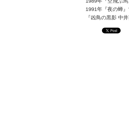
1989年『空飛ぶ
1991年『夜の蝉
『凶鳥の黒影 中