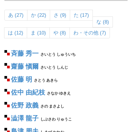
あ (27)
か (22)
さ (9)
た (17)
な (8)
は (12)
ま (10)
や (8)
わ・その他 (7)
斉藤 秀一
さいとう しゅういち
齋藤 愼爾
さいとう しんじ
佐藤 明
さとう あきら
佐中 由紀枝
さなか ゆきえ
佐野 政義
さの まさよし
澁澤 龍子
しぶさわ りゅうこ
島津 周夫