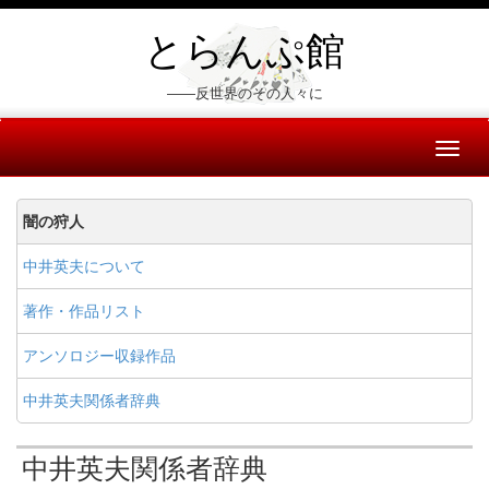
とらんぷ館
――反世界のその人々に
Toggl
naviga
闇の狩人
中井英夫について
著作・作品リスト
アンソロジー収録作品
中井英夫関係者辞典
中井英夫関係者辞典