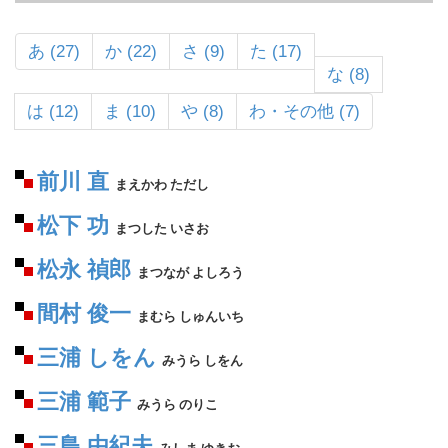
あ (27)
か (22)
さ (9)
た (17)
な (8)
は (12)
ま (10)
や (8)
わ・その他 (7)
前川 直
まえかわ ただし
松下 功
まつした いさお
松永 禎郎
まつなが よしろう
間村 俊一
まむら しゅんいち
三浦 しをん
みうら しをん
三浦 範子
みうら のりこ
三島 由紀夫