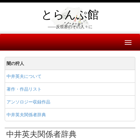
とらんぷ館
――反世界のその人々に
Toggl
naviga
闇の狩人
中井英夫について
著作・作品リスト
アンソロジー収録作品
中井英夫関係者辞典
中井英夫関係者辞典