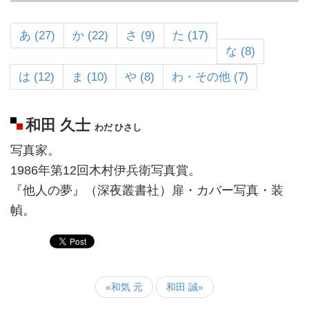
あ (27)
か (22)
さ (9)
た (17)
な (8)
は (12)
ま (10)
や (8)
わ・その他 (7)
和田 久士
わだ ひさし
写真家。
1986年第12回木村伊兵衛写真賞。
『他人の夢』（深夜叢書社）扉・カバー写真・装
幀。
«和気 元
和田 誠»