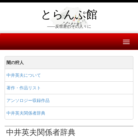
とらんぷ館
――反世界のその人々に
Toggl
naviga
闇の狩人
中井英夫について
著作・作品リスト
アンソロジー収録作品
中井英夫関係者辞典
中井英夫関係者辞典