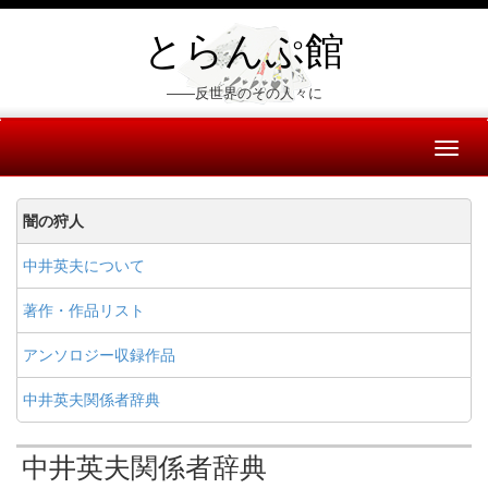
とらんぷ館
――反世界のその人々に
Toggl
naviga
闇の狩人
中井英夫について
著作・作品リスト
アンソロジー収録作品
中井英夫関係者辞典
中井英夫関係者辞典