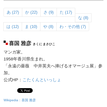
あ (27)
か (22)
さ (9)
た (17)
な (8)
は (12)
ま (10)
や (8)
わ・その他 (7)
喜国 雅彦
きくに まさひこ
マンガ家。
1958年香川県生まれ。
「永遠の薔薇 中井英夫へ捧げるオマージュ展」参
加。
公式HP：
こたくんといっしょ
Wikipedia：喜国 雅彦