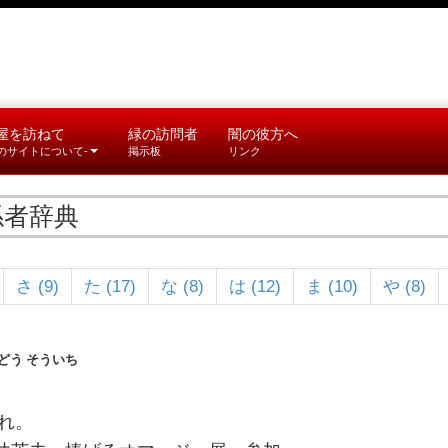
屋を訪ねて
緑の訪問者
闇の彼方へ
このサイトについて-
掲示板
リンク
係者辞典
さ (9)
た (17)
な (8)
は (12)
ま (10)
や (8)
どう そういち
まれ。