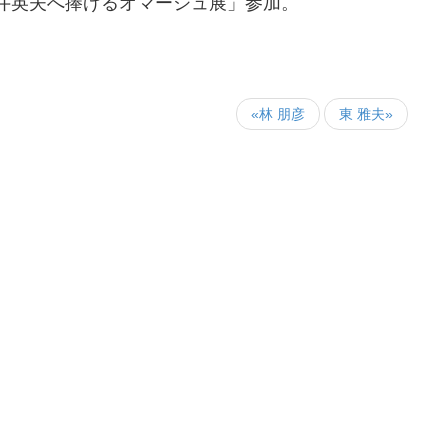
井英夫へ捧げるオマージュ展」参加。
«林 朋彦
東 雅夫»