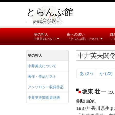
とらんぷ館
――反世界のその人々に
闇の狩人
夜への誘い
廃
中井英夫について
-『とらんぷ譚』について-
-
中井英夫関
闇の狩人
中井英夫について
あ (27)
か (22)
著作・作品リスト
アンソロジー収録作品
坂東 壮一
ばん
中井英夫関係者辞典
銅版画家。
1937年香川県生