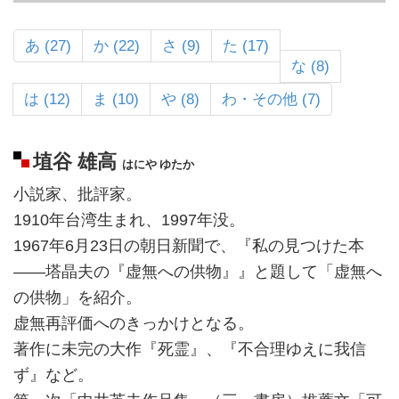
あ (27)
か (22)
さ (9)
た (17)
な (8)
は (12)
ま (10)
や (8)
わ・その他 (7)
埴谷 雄高
はにや ゆたか
小説家、批評家。
1910年台湾生まれ、1997年没。
1967年6月23日の朝日新聞で、『私の見つけた本
――塔晶夫の『虚無への供物』』と題して「虚無へ
の供物」を紹介。
虚無再評価へのきっかけとなる。
著作に未完の大作『死霊』、『不合理ゆえに我信
ず』など。