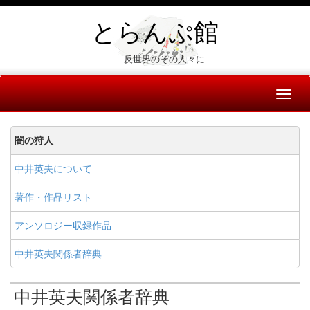
とらんぷ館
――反世界のその人々に
Toggl
naviga
闇の狩人
中井英夫について
著作・作品リスト
アンソロジー収録作品
中井英夫関係者辞典
中井英夫関係者辞典