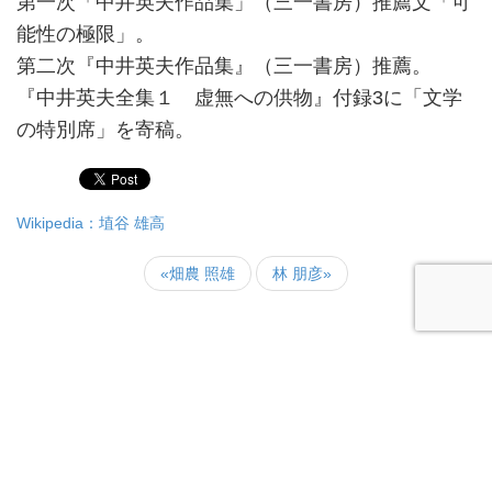
第一次「中井英夫作品集」（三一書房）推薦文「可
能性の極限」。
第二次『中井英夫作品集』（三一書房）推薦。
『中井英夫全集１ 虚無への供物』付録3に「文学
の特別席」を寄稿。
Wikipedia：埴谷 雄高
«畑農 照雄
林 朋彦»