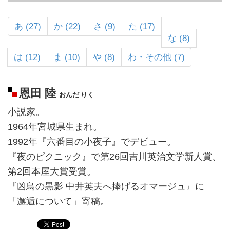
あ (27)
か (22)
さ (9)
た (17)
な (8)
は (12)
ま (10)
や (8)
わ・その他 (7)
恩田 陸
おんだ りく
小説家。
1964年宮城県生まれ。
1992年『六番目の小夜子』でデビュー。
『夜のピクニック』で第26回吉川英治文学新人賞、
第2回本屋大賞受賞。
『凶鳥の黒影 中井英夫へ捧げるオマージュ』に
「邂逅について」寄稿。