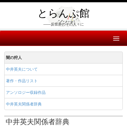
とらんぷ館
――反世界のその人々に
Toggl
naviga
闇の狩人
中井英夫について
著作・作品リスト
アンソロジー収録作品
中井英夫関係者辞典
中井英夫関係者辞典