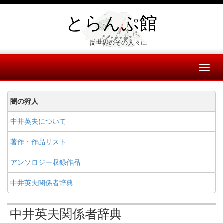
とらんぷ館
――反世界のその人々に
Toggl
naviga
闇の狩人
中井英夫について
著作・作品リスト
アンソロジー収録作品
中井英夫関係者辞典
中井英夫関係者辞典