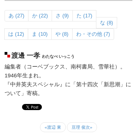
あ (27)
か (22)
さ (9)
た (17)
な (8)
は (12)
ま (10)
や (8)
わ・その他 (7)
渡邊 一孝
わたなべ いっこう
編集者（コーベブックス、南柯書局、雪華社）。
1946年生まれ。
『中井英夫スペシャル』に「第十四次「新思潮」に
ついて」寄稿。
«渡辺 東
亘理 俊次»