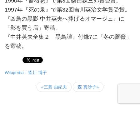
1990年『薔薇忌』で第3回柴田錬三郎賞受賞。
1997年『死の泉』で第32回吉川英治文学賞受賞。
『凶鳥の黒影 中井英夫へ捧げるオマージュ』に
「影を買う店」寄稿。
『中井英夫全集２ 黒鳥譚』付録7に「冬の薔薇」
を寄稿。
Wikipedia：皆川 博子
«三島 由紀夫
森 真沙子»