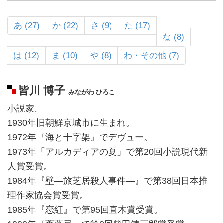
あ (27)
か (22)
さ (9)
た (17)
な (8)
は (12)
ま (10)
や (8)
わ・その他 (7)
皆川 博子
みながわ ひろこ
小説家。
1930年旧朝鮮京城市に生まれ。
1972年『海と十字架』でデヴュー。
1973年「アルカディアの夏」で第20回小説現代新
人賞受賞。
1984年『壁―旅芝居殺人事件―』で第38回日本推
理作家協会賞受賞。
1985年『恋紅』で第95回直木賞受賞。