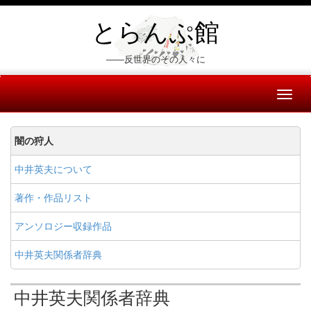
とらんぷ館
――反世界のその人々に
Toggl
naviga
闇の狩人
中井英夫について
著作・作品リスト
アンソロジー収録作品
中井英夫関係者辞典
中井英夫関係者辞典