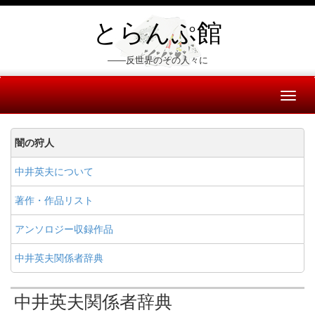
とらんぷ館
――反世界のその人々に
Toggl
naviga
闇の狩人
中井英夫について
著作・作品リスト
アンソロジー収録作品
中井英夫関係者辞典
中井英夫関係者辞典