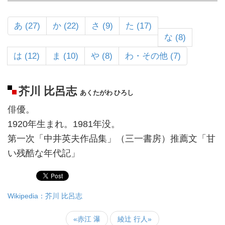
あ (27)
か (22)
さ (9)
た (17)
な (8)
は (12)
ま (10)
や (8)
わ・その他 (7)
芥川 比呂志
あくたがわ ひろし
俳優。
1920年生まれ。1981年没。
第一次「中井英夫作品集」（三一書房）推薦文「甘
い残酷な年代記」
Wikipedia：芥川 比呂志
«赤江 瀑
綾辻 行人»