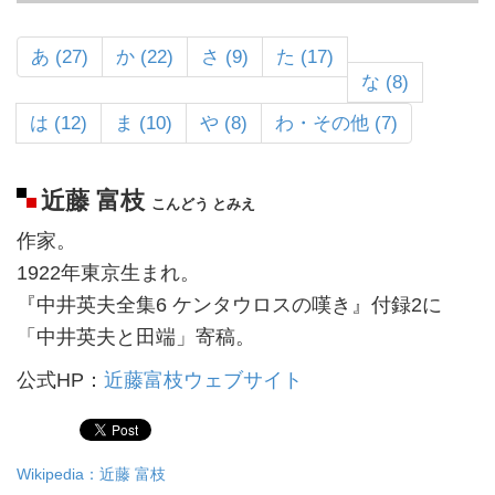
あ (27)
か (22)
さ (9)
た (17)
な (8)
は (12)
ま (10)
や (8)
わ・その他 (7)
近藤 富枝
こんどう とみえ
作家。
1922年東京生まれ。
『中井英夫全集6 ケンタウロスの嘆き』付録2に
「中井英夫と田端」寄稿。
公式HP：
近藤富枝ウェブサイト
Wikipedia：近藤 富枝