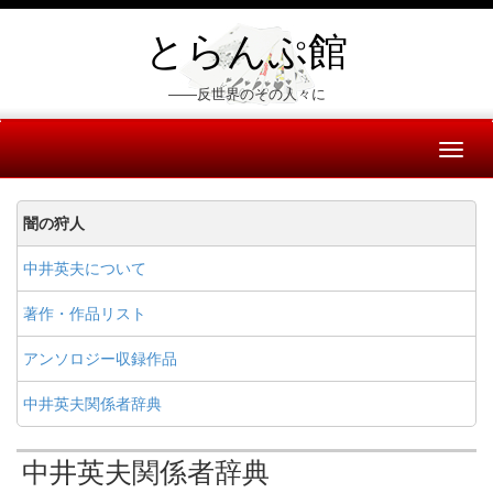
とらんぷ館
――反世界のその人々に
Toggl
naviga
闇の狩人
中井英夫について
著作・作品リスト
アンソロジー収録作品
中井英夫関係者辞典
中井英夫関係者辞典