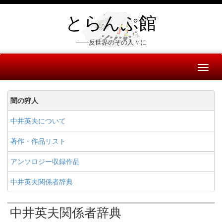
とらんぷ館
――反世界のその人々に
Toggl
naviga
闇の狩人
中井英夫について
著作・作品リスト
アンソロジー収録作品
中井英夫関係者辞典
中井英夫関係者辞典