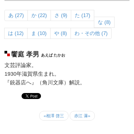
あ (27)
か (22)
さ (9)
た (17)
な (8)
は (12)
ま (10)
や (8)
わ・その他 (7)
饗庭 孝男
あえば たかお
文芸評論家。
1930年滋賀県生まれ。
『銃器店へ』（角川文庫）解説。
«相澤 啓三
赤江 瀑»